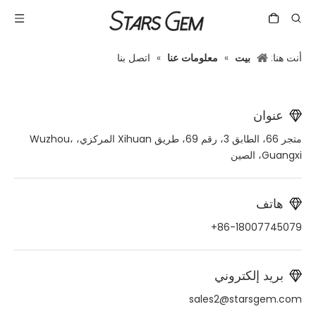
أنت هنا:
بيت
»
معلومات عنا
»
اتصل بنا
عنوان
متجر 66، الطابق 3، رقم 69، طريق Xihuan المركزي، Wuzhou،
Guangxi، الصين
هاتف
86-18007745079+
بريد إلكتروني
sales2@starsgem.com