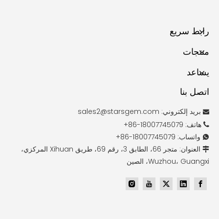
رابط سريع
منتجات
يساعد
اتصل بنا
بريد إلكتروني:
sales2@starsgem.com

هاتف: 18007745079-86+

واتساب: 18007745079-86+

العنوان: متجر 66، الطابق 3، رقم 69، طريق Xihuan المركزي،

Wuzhou، Guangxi، الصين